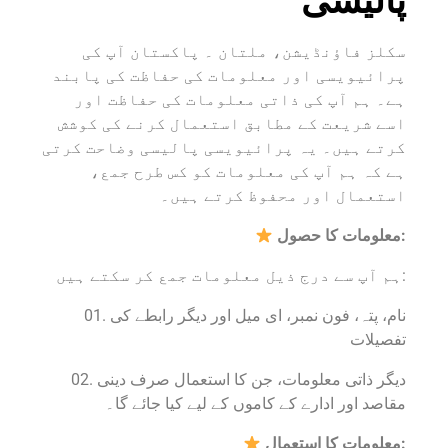
پالیسی
سکلز فاؤنڈیشن، ملتان ۔ پاکستان آپ کی
پرائیویسی اور معلومات کی حفاظت کی پابند
ہے۔ ہم آپ کی ذاتی معلومات کی حفاظت اور
اسے شریعت کے مطابق استعمال کرنے کی کوشش
کرتے ہیں۔ یہ پرائیویسی پالیسی وضاحت کرتی
ہے کہ ہم آپ کی معلومات کو کس طرح جمع،
استعمال اور محفوظ کرتے ہیں۔
معلومات کا حصول:
ہم آپ سے درج ذیل معلومات جمع کر سکتے ہیں:
01. نام، پتہ، فون نمبر، ای میل اور دیگر رابطے کی
تفصیلات
02. دیگر ذاتی معلومات، جن کا استعمال صرف دینی
مقاصد اور ادارے کے کاموں کے لیے کیا جائے گا۔
معلومات کا استعمال: