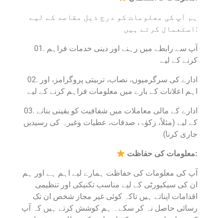
ہم آپ کی معلومات کو درج ذیل مقاصد کے لیے
استعمال کرتے ہیں:
01. آپ سے رابطے میں رہنے اور دینی خدمات فراہم
کرنے کے لیے
02. ادارے کی سرگرمیوں، نصاب، تربیتی پروگرامز، اور
اہم اعلانات کے بارے میں معلومات فراہم کرنے کے لیے
03. ادارے کے مالی معاملات میں شفافیت کو یقینی بنانے
کے لیے (مثلاً، زکوٰۃ، صدقات، عطیات وغیرہ کی رسیدیں
جاری کرنا)
معلومات کی حفاظت:
آپ کی معلومات کی حفاظت ہمارے لیے اہم ہے اور ہم
ان کی سیکیورٹی کے لیے مناسب تکنیکی اور تنظیمی
اقدامات اپناتے ہیں تاکہ کوئی غیر مجاز شخص ان تک
رسائی حاصل نہ کر سکے۔ ہم کوشش کرتے ہیں کہ آپ